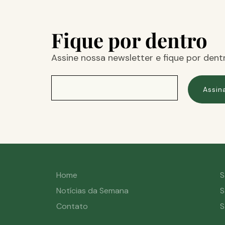
Fique por dentro
Assine nossa newsletter e fique por dent
Assin
Home
S
Notícias da Semana
S
Contato
S