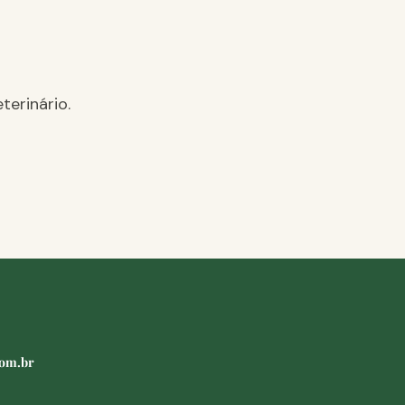
terinário.
com.br