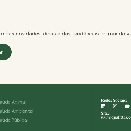
ro das novidades, dicas e das tendências do mundo ve
ar
Redes Sociais:
aúde Animal
aúde Ambiental
Site:
www.qualittas.
aúde Pública