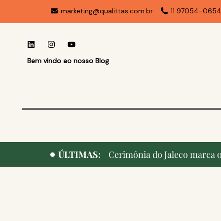
marketing@qualittas.com.br
11 97054-065
Bem vindo ao nosso Blog
ÚLTIMAS:
Cerimônia do Jaleco marca o 