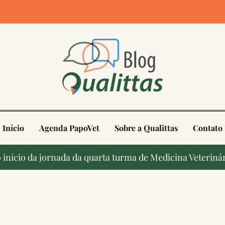
4
Início
Agenda PapoVet
Sobre a Qualittas
Contato
início da jornada da quarta turma de Medicina Veterinár