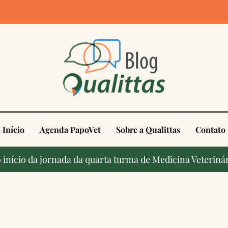
4
Início
Agenda PapoVet
Sobre a Qualittas
Contato
início da jornada da quarta turma de Medicina Veterinár