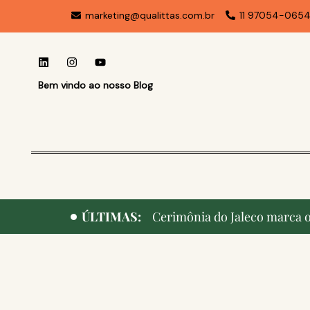
marketing@qualittas.com.br
11 97054-065
Bem vindo ao nosso Blog
ÚLTIMAS:
Cerimônia do Jaleco marca o 