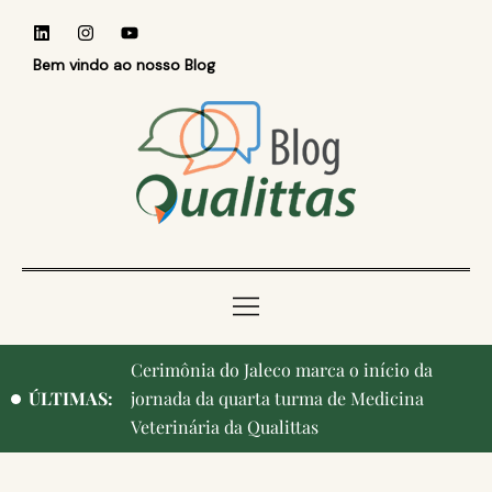
Bem vindo ao nosso Blog
Qualittas, Portas Abertas! e aniversário de
ÚLTIMAS:
Campinas, cidade onde nasceu a instituição,
ganham destaque na imprensa