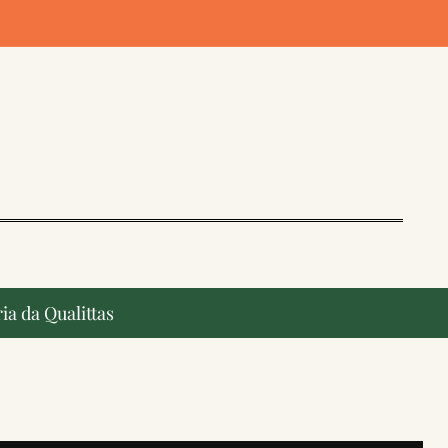
ia da Qualittas
ção, ganham destaque na imprensa