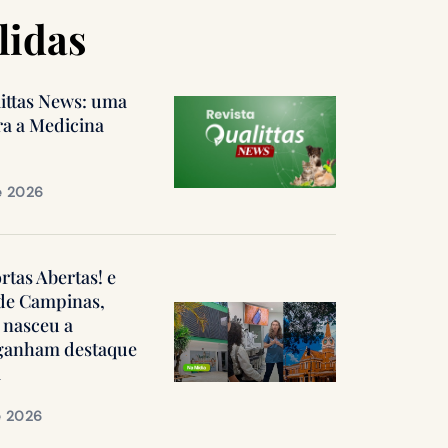
lidas
littas News: uma
ra a Medicina
e 2026
ortas Abertas! e
 de Campinas,
 nasceu a
, ganham destaque
a
e 2026