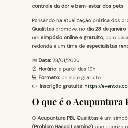
controle da dor e bem-estar dos pets
.
Pensando na atualização prática dos pro
Qualittas
promove, no
dia 28 de janeiro
um
simpósio online e gratuito
, com dis
redonda e um time de
especialistas re
📅
Data:
28/01/2026
⏰
Horário:
a partir das 19h
💻
Formato:
online e gratuito
👉
Inscrição gratuita:
https://eventos.c
O que é o Acupuntura 
O
Acupuntura PBL Qualittas
é um simpó
(Problem Based Learning)
, que prioriza