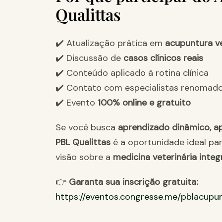
Qualittas
✔️ Atualização prática em
acupuntura ve
✔️ Discussão de
casos clínicos reais
✔️ Conteúdo aplicado à rotina clínica
✔️ Contato com especialistas renomad
✔️ Evento
100% online e gratuito
Se você busca
aprendizado dinâmico, a
PBL Qualittas
é a oportunidade ideal par
visão sobre a
medicina veterinária integ
👉
Garanta sua inscrição gratuita:
https://eventos.congresse.me/pblacupu