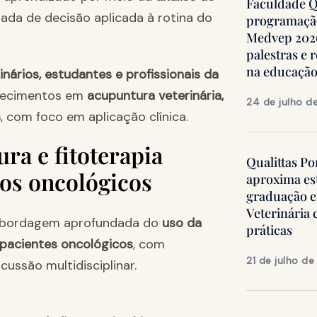
Faculdade Qu
mada de decisão aplicada à rotina do
programação
Medvep 2026,
palestras e 
na educação
nários, estudantes e profissionais da
hecimentos em
acupuntura veterinária,
24 de julho d
s
, com foco em aplicação clínica.
ra e fitoterapia
Qualittas Po
sos oncológicos
aproxima es
graduação 
Veterinária
abordagem aprofundada do
uso da
práticas
 pacientes oncológicos
, com
21 de julho d
ussão multidisciplinar.