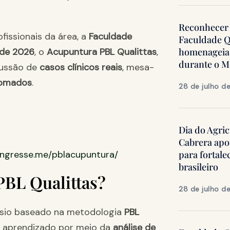
Reconhecer 
fissionais da área, a
Faculdade
Faculdade Q
 de 2026
, o
Acupuntura PBL Qualittas
,
homenageia 
durante o 
cussão de
casos clínicos reais
, mesa-
nomados
.
28 de julho d
Dia do Agric
Cabrera apo
ongresse.me/pblacupuntura/
para fortale
brasileiro
PBL Qualittas?
28 de julho d
sio baseado na metodologia
PBL
 o aprendizado por meio da
análise de