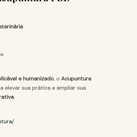
terinária
os
plicável e humanizado
, o
Acupuntura
a elevar sua prática e ampliar sua
rativa
.
ntura/