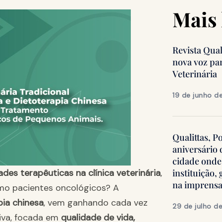
Mais 
Revista Qua
nova voz pa
Veterinária
19 de junho d
Qualittas, P
aniversário
cidade onde
ades terapêuticas na clínica veterinária
,
instituição
na imprens
o pacientes oncológicos? A
pia chinesa
, vem ganhando cada vez
29 de julho d
iva, focada em
qualidade de vida,