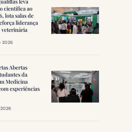
alittas leva
 científica ao
 lota salas de
reforça liderança
 veterinária
e 2026
rtas Abertas
tudantes da
em Medicina
 com experiências
e 2026