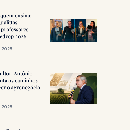
quem ensina:
ualittas
professores
Medvep 2026
e 2026
ultor: Antônio
nta os caminhos
cer o agronegócio
e 2026