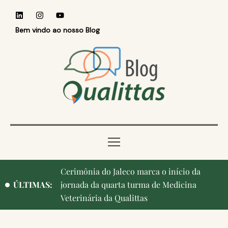
Bem vindo ao nosso Blog
Qualittas, Portas Abertas! e aniversário de
ÚLTIMAS:
Campinas, cidade onde nasceu a instituição,
ganham destaque na imprensa