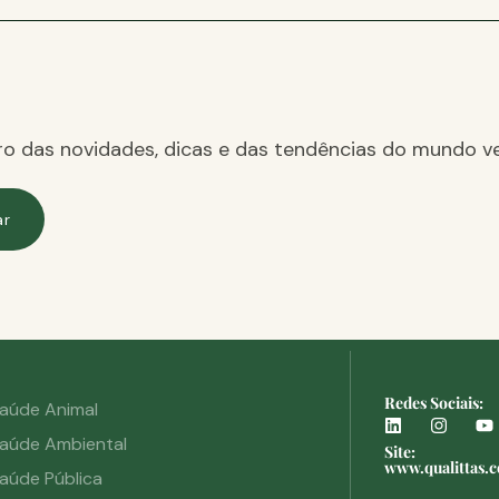
ro das novidades, dicas e das tendências do mundo ve
ar
Redes Sociais:
aúde Animal
aúde Ambiental
Site:
www.qualittas.
aúde Pública