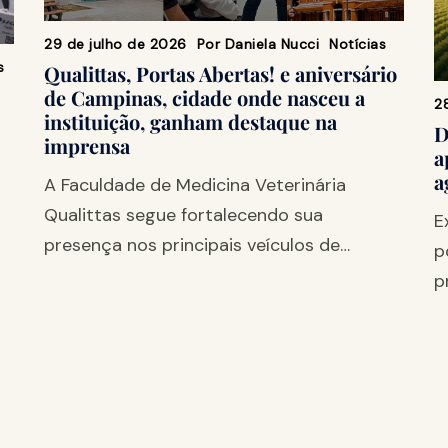
29 de julho de 2026
Por
Daniela Nucci
Notícias
s
Qualittas, Portas Abertas! e aniversário
de Campinas, cidade onde nasceu a
2
instituição, ganham destaque na
D
imprensa
a
a
A Faculdade de Medicina Veterinária
Qualittas segue fortalecendo sua
E
presença nos principais veículos de…
p
p