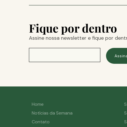
Fique por dentro
Assine nossa newsletter e fique por dent
Assin
Home
S
Notícias da Semana
S
Contato
S