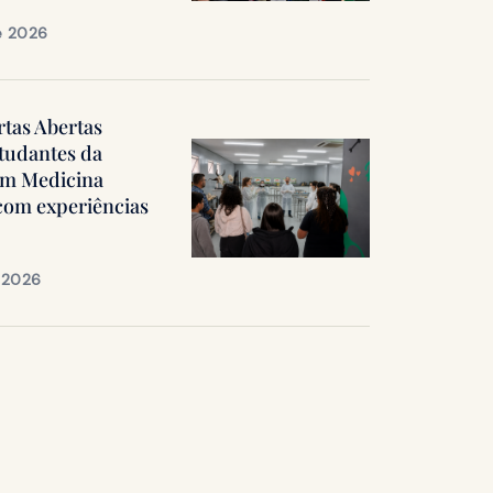
e 2026
rtas Abertas
tudantes da
em Medicina
 com experiências
e 2026