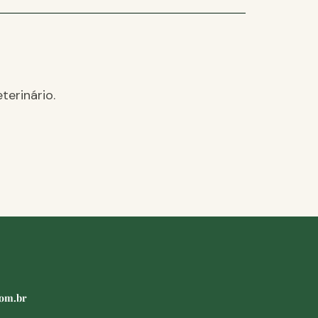
terinário.
com.br