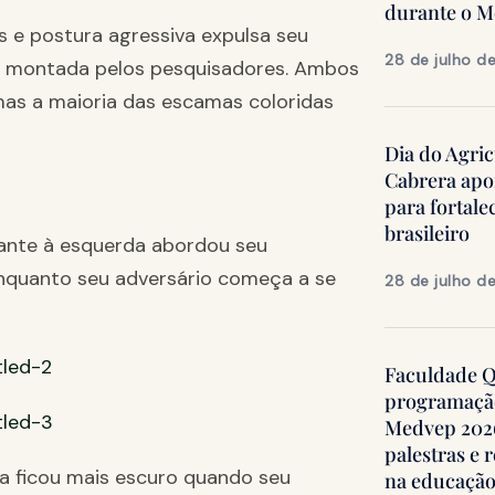
durante o 
s e postura agressiva expulsa seu
28 de julho d
na montada pelos pesquisadores. Ambos
mas a maioria das escamas coloridas
Dia do Agric
Cabrera apo
para fortale
brasileiro
hante à esquerda abordou seu
 enquanto seu adversário começa a se
28 de julho d
Faculdade Qu
programação
Medvep 2026,
palestras e 
ita ficou mais escuro quando seu
na educação