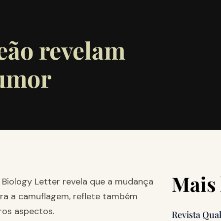
eão revelam
umor
Mais 
 Biology Letter revela que a mudança
ara a camuflagem, reflete também
ros aspectos.
Revista Qua