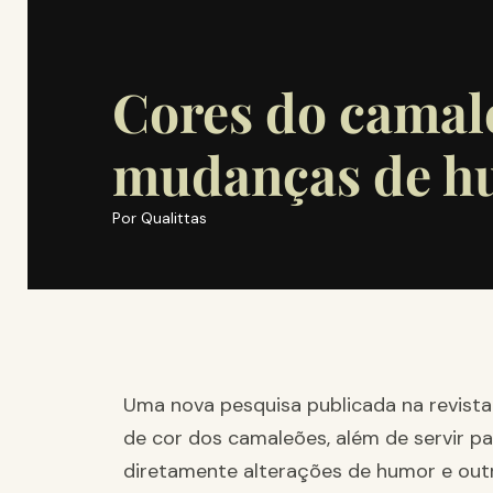
Cores do camal
mudanças de h
Por
Qualittas
Uma nova pesquisa publicada na revista
de cor dos camaleões, além de servir p
diretamente alterações de humor e out