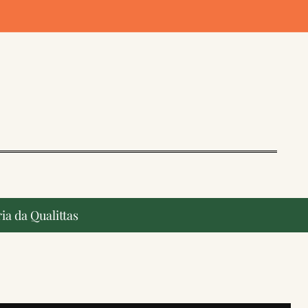
ia da Qualittas
ção, ganham destaque na imprensa