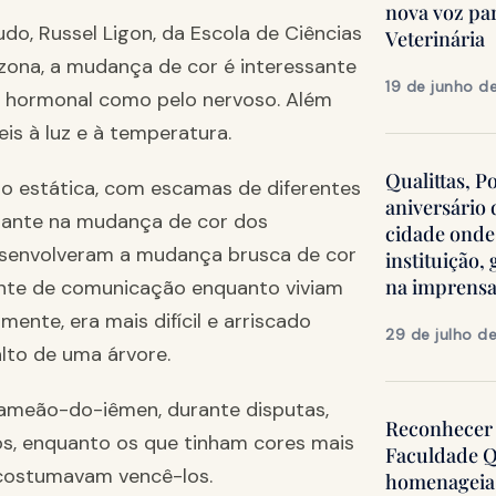
nova voz pa
do, Russel Ligon, da Escola de Ciências
Veterinária
izona, a mudança de cor é interessante
19 de junho d
a hormonal como pelo nervoso. Além
is à luz e à temperatura.
Qualittas, P
 estática, com escamas de diferentes
aniversário
diante na mudança de cor dos
cidade onde
esenvolveram a mudança brusca de cor
instituição
na imprens
ente de comunicação enquanto viviam
ente, era mais difícil e arriscado
29 de julho d
lto de uma árvore.
ameão-do-iêmen, durante disputas,
Reconhecer 
os, enquanto os que tinham cores mais
Faculdade Q
 costumavam vencê-los.
homenageia 