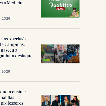
ra a Medicina
e 2026
ortas Abertas! e
 de Campinas,
 nasceu a
, ganham destaque
a
e 2026
quem ensina:
ualittas
professores