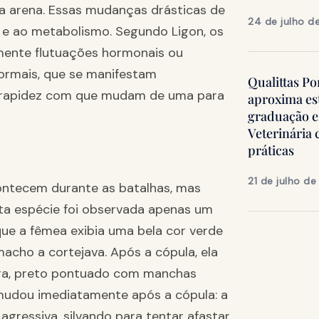
na arena. Essas mudanças drásticas de
24 de julho d
 e ao metabolismo. Segundo Ligon, os
ente flutuações hormonais ou
ormais, que se manifestam
Qualittas Po
a rapidez com que mudam de uma para
aproxima es
graduação 
Veterinária
práticas
21 de julho d
ntecem durante as batalhas, mas
a espécie foi observada apenas um
e a fêmea exibia uma bela cor verde
acho a cortejava. Após a cópula, ela
ra, preto pontuado com manchas
mudou imediatamente após a cópula: a
agressiva, silvando para tentar afastar