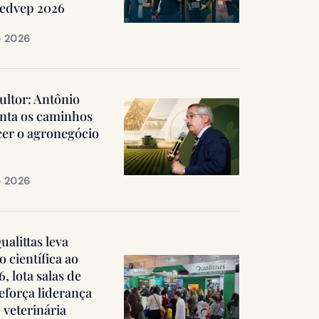
Medvep 2026
e 2026
ultor: Antônio
nta os caminhos
cer o agronegócio
e 2026
alittas leva
 científica ao
 lota salas de
reforça liderança
 veterinária