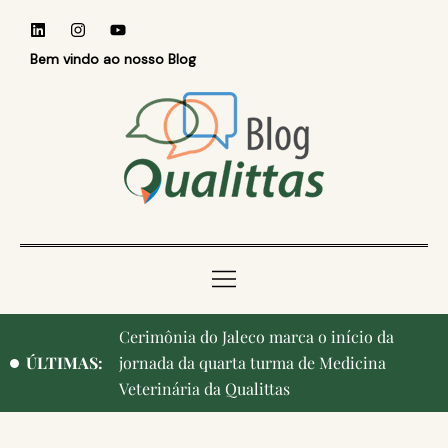
Bem vindo ao nosso Blog
Qualittas, Portas Abertas! e aniversário de
ÚLTIMAS:
Campinas, cidade onde nasceu a instituição,
ganham destaque na imprensa