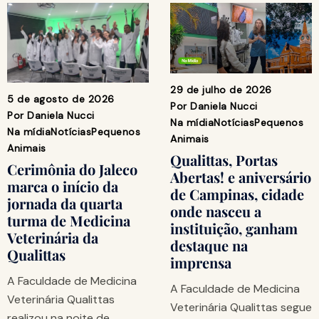
29 de julho de 2026
5 de agosto de 2026
Por
Daniela Nucci
Por
Daniela Nucci
Na mídia
Notícias
Pequenos
Na mídia
Notícias
Pequenos
Animais
Animais
Qualittas, Portas
Cerimônia do Jaleco
Abertas! e aniversário
marca o início da
de Campinas, cidade
jornada da quarta
onde nasceu a
turma de Medicina
instituição, ganham
Veterinária da
destaque na
Qualittas
imprensa
A Faculdade de Medicina
A Faculdade de Medicina
Veterinária Qualittas
Veterinária Qualittas segue
realizou na noite de