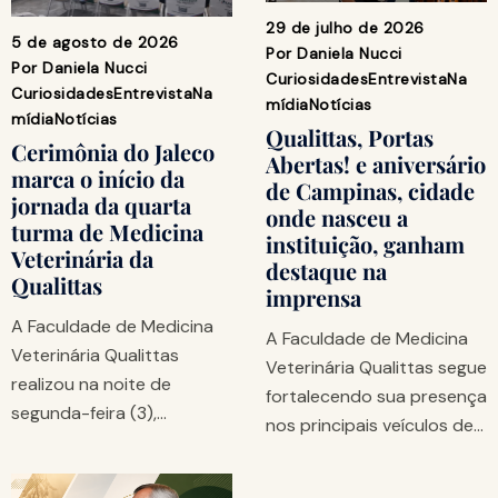
29 de julho de 2026
5 de agosto de 2026
Por
Daniela Nucci
Por
Daniela Nucci
Curiosidades
Entrevista
Na
Curiosidades
Entrevista
Na
mídia
Notícias
mídia
Notícias
Qualittas, Portas
Cerimônia do Jaleco
Abertas! e aniversário
marca o início da
de Campinas, cidade
jornada da quarta
onde nasceu a
turma de Medicina
instituição, ganham
Veterinária da
destaque na
Qualittas
imprensa
A Faculdade de Medicina
A Faculdade de Medicina
Veterinária Qualittas
Veterinária Qualittas segue
realizou na noite de
fortalecendo sua presença
segunda-feira (3),…
nos principais veículos de…