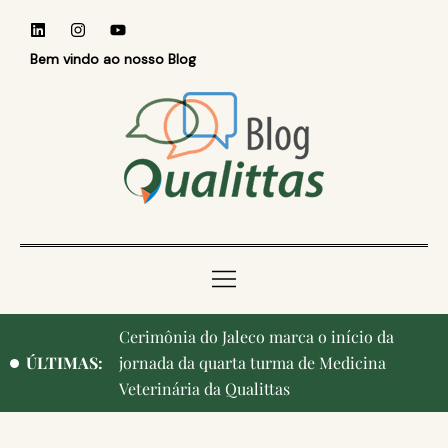
Bem vindo ao nosso Blog
Qualittas, Portas Abertas! e aniversário de
ÚLTIMAS:
Campinas, cidade onde nasceu a instituição,
ganham destaque na imprensa