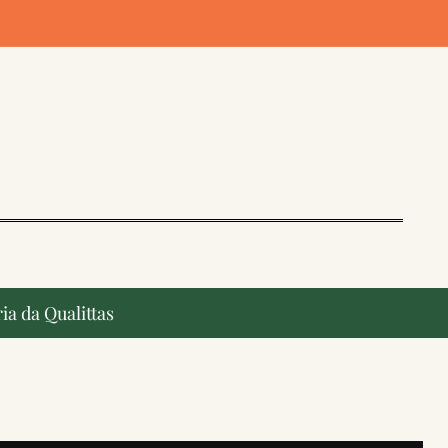
ia da Qualittas
ção, ganham destaque na imprensa