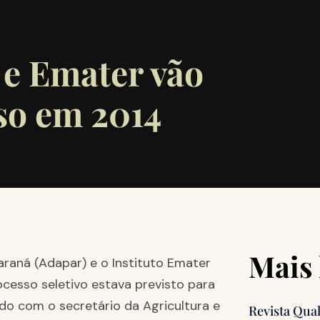
 e Emater vão
so em 2014
Mais 
Paraná (Adapar) e o Instituto Emater
ocesso seletivo estava previsto para
do com o secretário da Agricultura e
Revista Qua