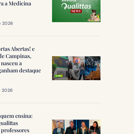
ra a Medicina
e 2026
ortas Abertas! e
 de Campinas,
 nasceu a
, ganham destaque
a
e 2026
quem ensina:
ualittas
professores