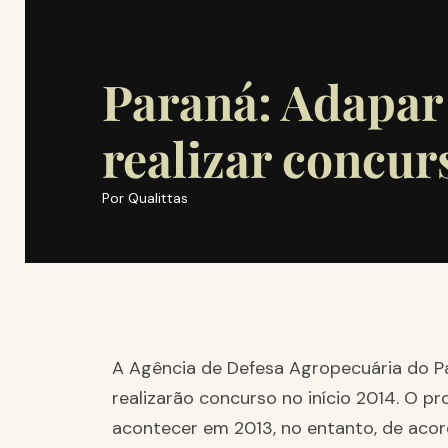
Paraná: Adapar
realizar concur
Por
Qualittas
A Agência de Defesa Agro­­pe­­cuária do 
realizarão concurso no início 2014. O pr
acontecer em 2013, no entanto, de acor