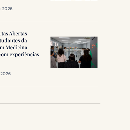
e 2026
rtas Abertas
tudantes da
em Medicina
 com experiências
e 2026