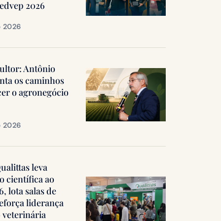
Medvep 2026
e 2026
ultor: Antônio
nta os caminhos
cer o agronegócio
e 2026
alittas leva
 científica ao
 lota salas de
reforça liderança
 veterinária