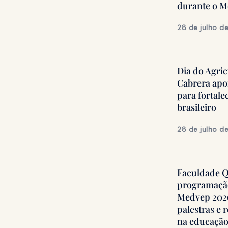
durante o 
28 de julho d
Dia do Agric
Cabrera apo
para fortale
brasileiro
28 de julho d
Faculdade Qu
programação
Medvep 2026,
palestras e 
na educação