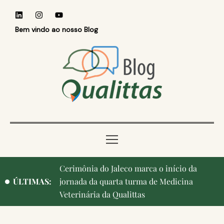
Bem vindo ao nosso Blog
Cerimônia do Jaleco marca o início da
Qualittas, Portas Abertas! e aniversário de
ÚLTIMAS:
jornada da quarta turma de Medicina
Campinas, cidade onde nasceu a instituição,
Veterinária da Qualittas
ganham destaque na imprensa