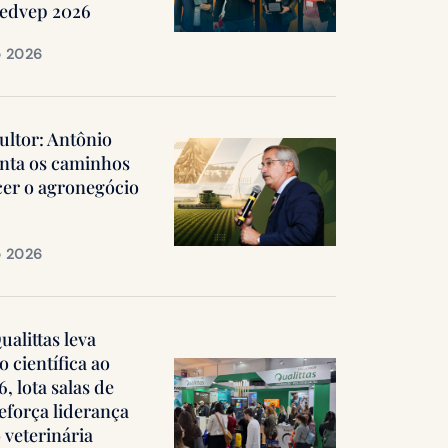
Medvep 2026
e 2026
ultor: Antônio
nta os caminhos
cer o agronegócio
e 2026
alittas leva
 científica ao
 lota salas de
reforça liderança
 veterinária