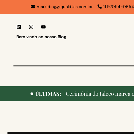
marketing@qualittas.com.br
11 97054-065
Bem vindo ao nosso Blog
ÚLTIMAS:
Cerimônia do Jaleco marca o 