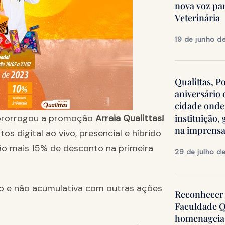
nova voz pa
Veterinária
19 de junho d
Qualittas, P
aniversário
cidade onde
s prorrogou a promoção
Arraia Qualittas!
instituição
na imprens
os digital ao vivo, presencial e híbrido
o mais 15% de desconto na primeira
29 de julho d
lho e não acumulativa com outras ações
Reconhecer 
Faculdade Q
homenageia 