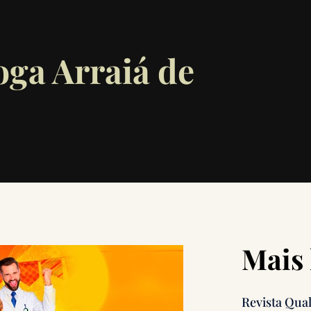
oga Arraiá de
Mais 
Revista Qua