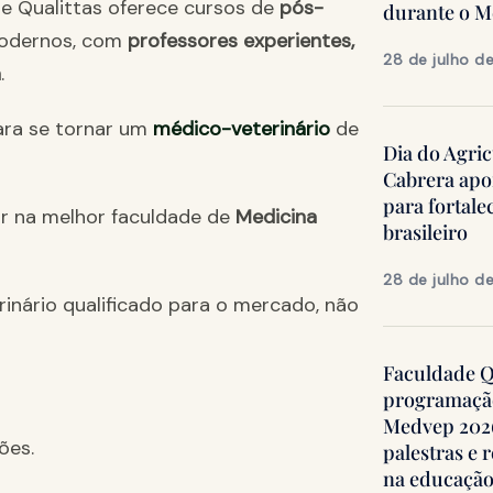
de Qualittas oferece cursos de
pós-
durante o 
odernos, com
professores experientes,
28 de julho d
a
.
ara se tornar um
médico-veterinário
de
Dia do Agric
Cabrera apo
para fortale
r na melhor faculdade de
Medicina
brasileiro
28 de julho d
inário qualificado para o mercado, não
Faculdade Qu
programação
Medvep 2026,
ões.
palestras e 
na educação