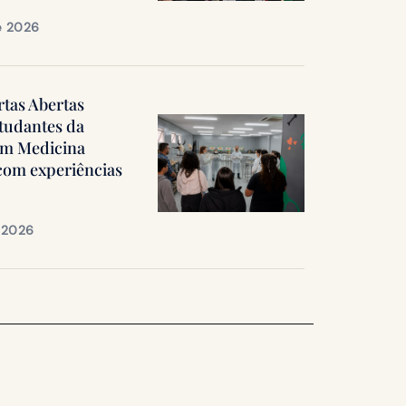
e 2026
rtas Abertas
tudantes da
em Medicina
 com experiências
e 2026