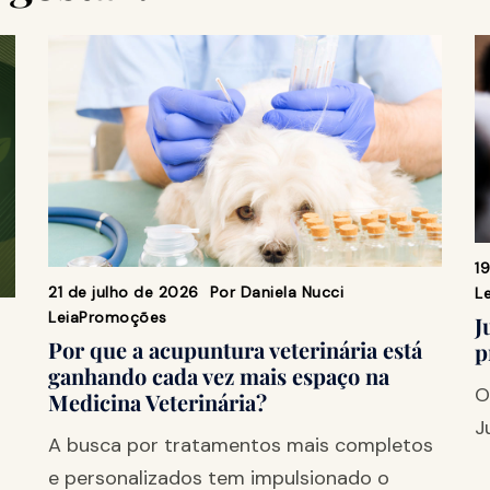
1
21 de julho de 2026
Por
Daniela Nucci
Le
Leia
Promoções
J
Por que a acupuntura veterinária está
p
ganhando cada vez mais espaço na
O
Medicina Veterinária?
J
A busca por tratamentos mais completos
e personalizados tem impulsionado o