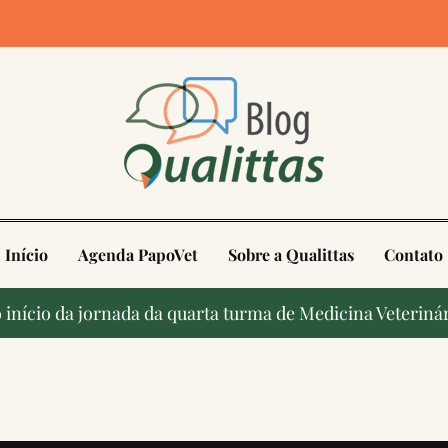
4
Início
Agenda PapoVet
Sobre a Qualittas
Contato
início da jornada da quarta turma de Medicina Veterinár