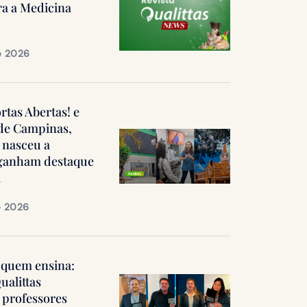
ra a Medicina
e 2026
ortas Abertas! e
 de Campinas,
 nasceu a
, ganham destaque
a
e 2026
quem ensina:
ualittas
professores