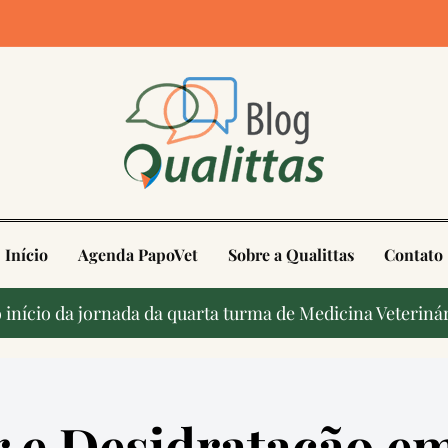
4
Início
Agenda PapoVet
Sobre a Qualittas
Contato
início da jornada da quarta turma de Medicina Veterinár
r e Desidratação em