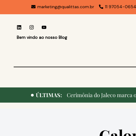
marketing@qualittas.com.br
11 97054-065
Bem vindo ao nosso Blog
ÚLTIMAS:
Cerimônia do Jaleco marca o 
Calo