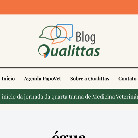
4
Início
Agenda PapoVet
Sobre a Qualittas
Contato
início da jornada da quarta turma de Medicina Veterinár
égua