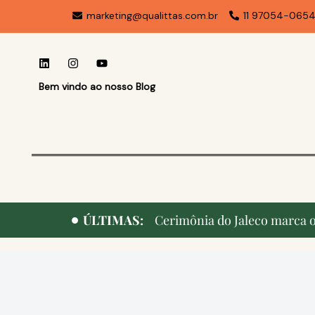
marketing@qualittas.com.br
11 97054-065
Bem vindo ao nosso Blog
ÚLTIMAS:
Cerimônia do Jaleco marca o 