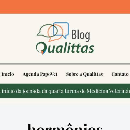
4
Início
Agenda PapoVet
Sobre a Qualittas
Contato
início da jornada da quarta turma de Medicina Veterinár
hormônios