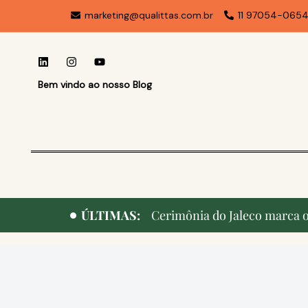
marketing@qualittas.com.br
11 97054-065
Bem vindo ao nosso Blog
ÚLTIMAS:
Cerimônia do Jaleco marca o 