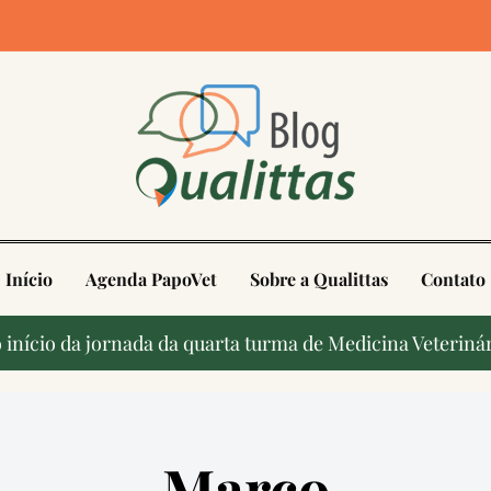
4
Início
Agenda PapoVet
Sobre a Qualittas
Contato
início da jornada da quarta turma de Medicina Veterinár
Março