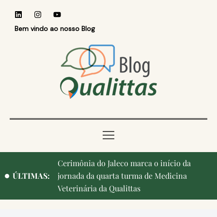
Bem vindo ao nosso Blog
Cerimônia do Jaleco marca o início da
Qualittas, Portas Abertas! e aniversário de
ÚLTIMAS:
jornada da quarta turma de Medicina
Campinas, cidade onde nasceu a instituição,
Veterinária da Qualittas
ganham destaque na imprensa