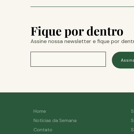
Fique por dentro
Assine nossa newsletter e fique por dent
Assin
Home
S
Notícias da Semana
S
Contato
S