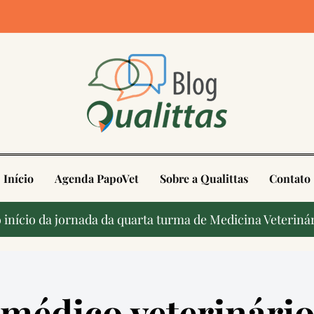
4
Início
Agenda PapoVet
Sobre a Qualittas
Contato
início da jornada da quarta turma de Medicina Veterinár
médico veterinári