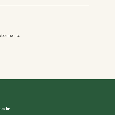
terinário.
com.br