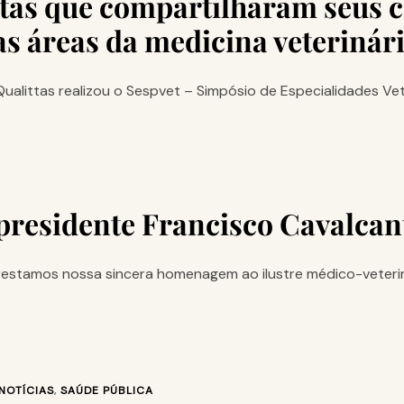
stas que compartilharam seus 
s áreas da medicina veterinár
Qualittas realizou o Sespvet – Simpósio de Especialidades Veter
residente Francisco Cavalcant
restamos nossa sincera homenagem ao ilustre médico-veterin
NOTÍCIAS
,
SAÚDE PÚBLICA