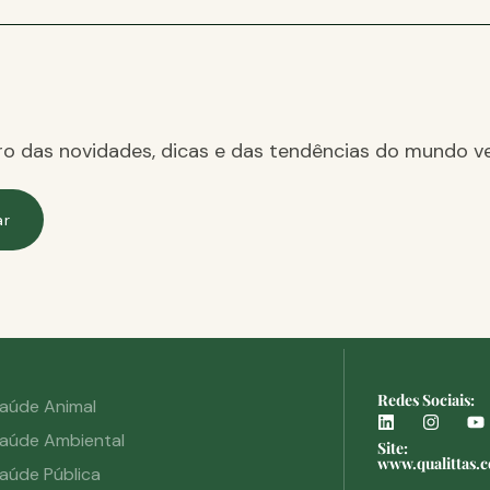
ro das novidades, dicas e das tendências do mundo ve
ar
Redes Sociais:
aúde Animal
aúde Ambiental
Site:
www.qualittas.
aúde Pública