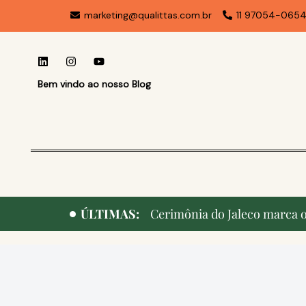
marketing@qualittas.com.br
11 97054-065
Bem vindo ao nosso Blog
ÚLTIMAS:
Cerimônia do Jaleco marca o 