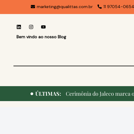
marketing@qualittas.com.br
11 97054-065
Bem vindo ao nosso Blog
ÚLTIMAS:
Cerimônia do Jaleco marca o 