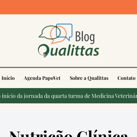
4
Início
Agenda PapoVet
Sobre a Qualittas
Contato
início da jornada da quarta turma de Medicina Veterinár
Nutrição Clínica