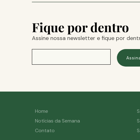
Fique por dentro
Assine nossa newsletter e fique por dent
Assin
Home
S
Notícias da Semana
S
Contato
S