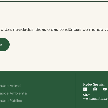
ro das novidades, dicas e das tendências do mundo ve
ar
Redes Sociais:
aúde Animal
aúde Ambiental
Site:
www.qualittas.
aúde Pública