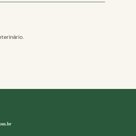
terinário.
com.br