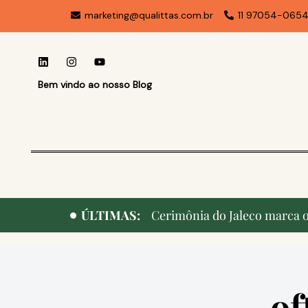
marketing@qualittas.com.br
11 97054-065
Bem vindo ao nosso Blog
ÚLTIMAS:
Cerimônia do Jaleco marca o 
of