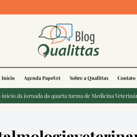
4
Início
Agenda PapoVet
Sobre a Qualittas
Contato
início da jornada da quarta turma de Medicina Veterinár
talmologiaveterina