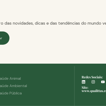
ro das novidades, dicas e das tendências do mundo ve
ar
Redes Sociais:
aúde Animal
aúde Ambiental
Site:
www.qualittas.
aúde Pública