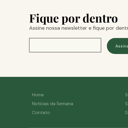
Fique por dentro
Assine nossa newsletter e fique por dent
Assin
Home
S
Notícias da Semana
S
Contato
S