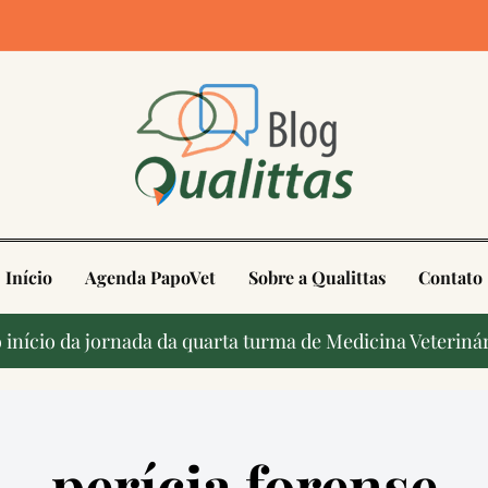
4
Início
Agenda PapoVet
Sobre a Qualittas
Contato
início da jornada da quarta turma de Medicina Veterinár
perícia forense