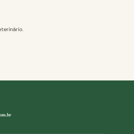
terinário.
com.br