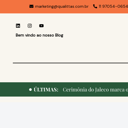
marketing@qualittas.com.br
11 97054-065
Bem vindo ao nosso Blog
ÚLTIMAS:
Cerimônia do Jaleco marca o 