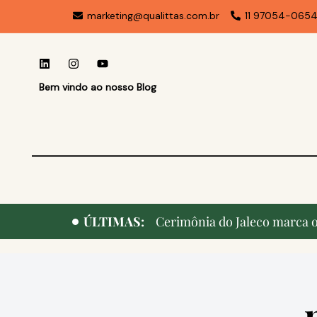
marketing@qualittas.com.br
11 97054-065
Bem vindo ao nosso Blog
ÚLTIMAS:
Cerimônia do Jaleco marca o 