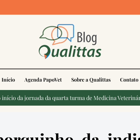
4
Início
Agenda PapoVet
Sobre a Qualittas
Contato
início da jornada da quarta turma de Medicina Veterinár
porquinho-da-indi