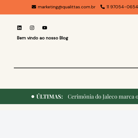
marketing@qualittas.com.br
11 97054-065
Bem vindo ao nosso Blog
ÚLTIMAS:
Cerimônia do Jaleco marca o 