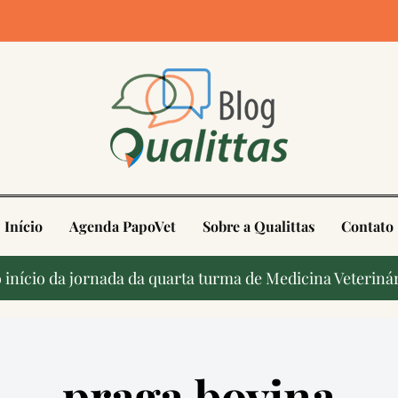
4
Início
Agenda PapoVet
Sobre a Qualittas
Contato
início da jornada da quarta turma de Medicina Veterinár
praga bovina