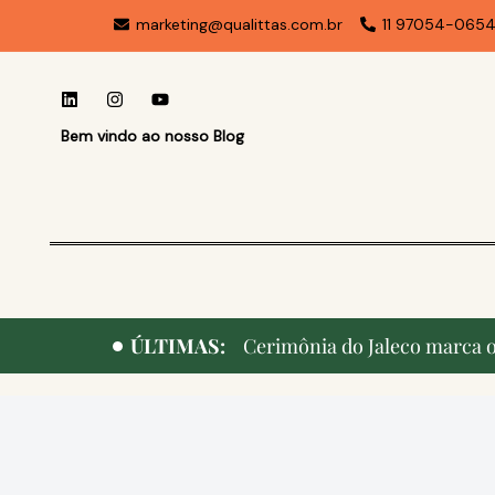
marketing@qualittas.com.br
11 97054-065
Bem vindo ao nosso Blog
ÚLTIMAS:
Cerimônia do Jaleco marca o 