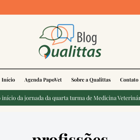
4
Início
Agenda PapoVet
Sobre a Qualittas
Contato
início da jornada da quarta turma de Medicina Veterinár
profissões