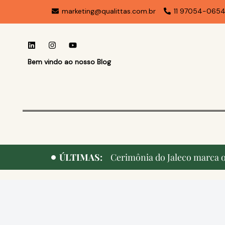
marketing@qualittas.com.br
11 97054-065
Bem vindo ao nosso Blog
ÚLTIMAS:
Cerimônia do Jaleco marca o 