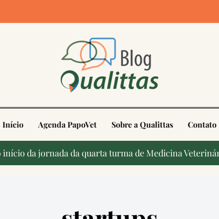
4
Início
Agenda PapoVet
Sobre a Qualittas
Contato
início da jornada da quarta turma de Medicina Veterinár
startups