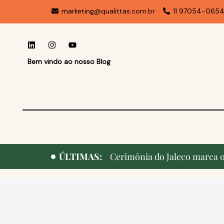
marketing@qualittas.com.br
11 97054-065
Bem vindo ao nosso Blog
ÚLTIMAS:
Cerimônia do Jaleco marca o 