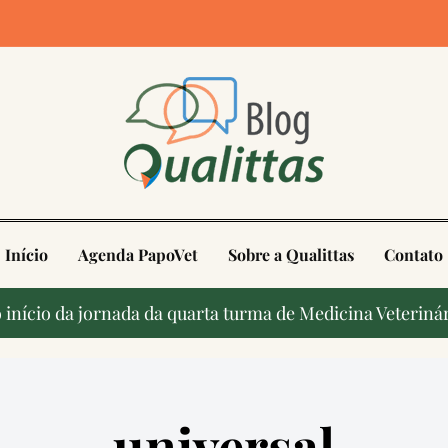
4
Início
Agenda PapoVet
Sobre a Qualittas
Contato
início da jornada da quarta turma de Medicina Veterinár
universal