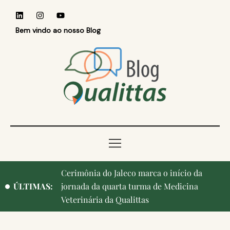
Bem vindo ao nosso Blog
Qualittas, Portas Abertas! e aniversário de
ÚLTIMAS:
Campinas, cidade onde nasceu a instituição,
ganham destaque na imprensa