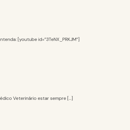
. Entenda: [youtube id=”3TeNX_PRKJM”]
édico Veterinário estar sempre […]