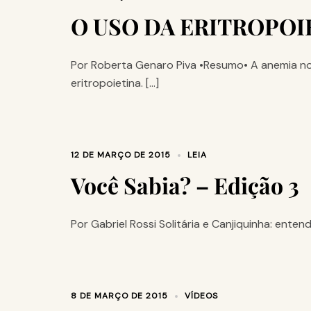
O USO DA ERITROPOI
Por Roberta Genaro Piva •Resumo• A anemia no 
eritropoietina. […]
12 DE MARÇO DE 2015
LEIA
Você Sabia? – Edição 3
Por Gabriel Rossi Solitária e Canjiquinha: ent
8 DE MARÇO DE 2015
VÍDEOS