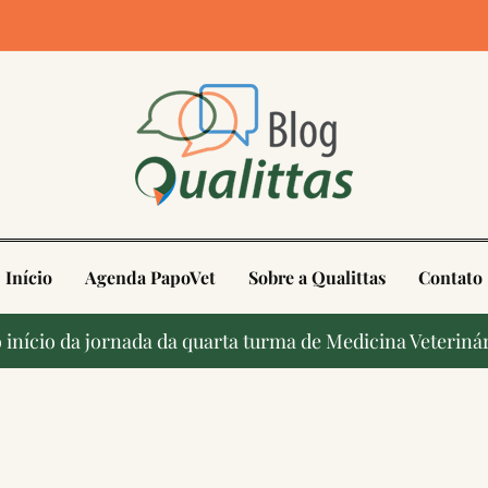
4
Início
Agenda PapoVet
Sobre a Qualittas
Contato
início da jornada da quarta turma de Medicina Veterinár