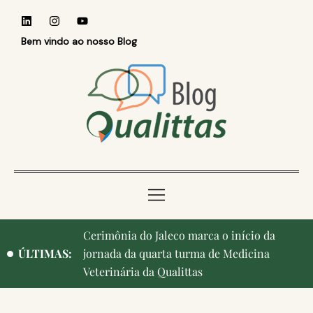
Bem vindo ao nosso Blog
Cerimônia do Jaleco marca o início da
Qualittas, Portas Abertas! e aniversário de
ÚLTIMAS:
jornada da quarta turma de Medicina
Campinas, cidade onde nasceu a instituição,
Veterinária da Qualittas
ganham destaque na imprensa