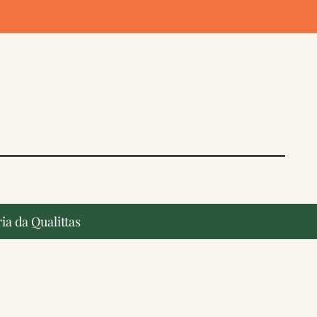
ia da Qualittas
ção, ganham destaque na imprensa