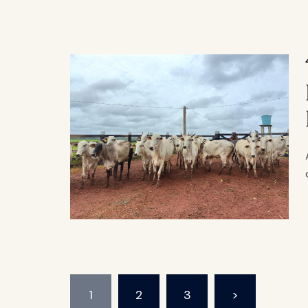
1
2
3
>