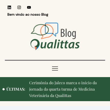
Bem vindo ao nosso Blog
Qualittas, Portas Abertas! e aniversário de
ÚLTIMAS:
Campinas, cidade onde nasceu a instituição,
ganham destaque na imprensa