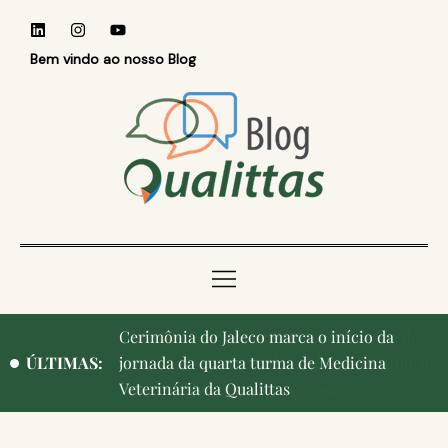
Bem vindo ao nosso Blog
Qualittas, Portas Abertas! e aniversário de
ÚLTIMAS:
Campinas, cidade onde nasceu a instituição,
ganham destaque na imprensa