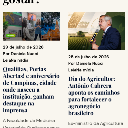
29 de julho de 2026
Por
Daniela Nucci
28 de julho de 2026
Leia
Na mídia
Por
Daniela Nucci
Qualittas, Portas
Leia
Na mídia
Abertas! e aniversário
Dia do Agricultor:
de Campinas, cidade
Antônio Cabrera
onde nasceu a
aponta os caminhos
instituição, ganham
para fortalecer o
destaque na
agronegócio
imprensa
brasileiro
A Faculdade de Medicina
Ex-ministro da Agricultura
Veterinária Qualittas segue