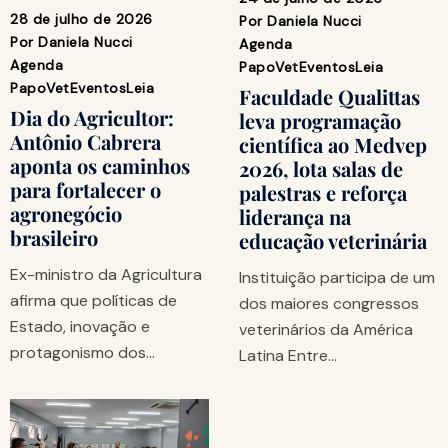
28 de julho de 2026
Por
Daniela Nucci
Por
Daniela Nucci
Agenda
Agenda
PapoVet
Eventos
Leia
PapoVet
Eventos
Leia
Faculdade Qualittas
Dia do Agricultor:
leva programação
Antônio Cabrera
científica ao Medvep
aponta os caminhos
2026, lota salas de
para fortalecer o
palestras e reforça
agronegócio
liderança na
brasileiro
educação veterinária
Ex-ministro da Agricultura
Instituição participa de um
afirma que políticas de
dos maiores congressos
Estado, inovação e
veterinários da América
protagonismo dos…
Latina Entre…