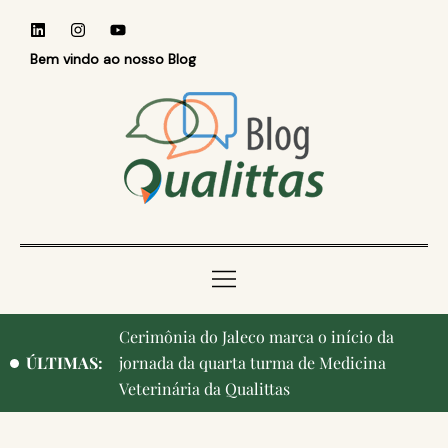
Bem vindo ao nosso Blog
Cerimônia do Jaleco marca o início da
Qualittas, Portas Abertas! e aniversário de
ÚLTIMAS:
jornada da quarta turma de Medicina
Campinas, cidade onde nasceu a instituição,
Veterinária da Qualittas
ganham destaque na imprensa