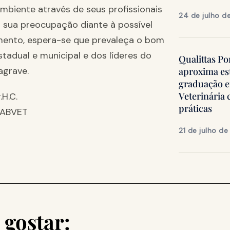
mbiente através de seus profissionais
24 de julho d
a sua preocupação diante à possível
mento, espera-se que prevaleça o bom
stadual e municipal e dos líderes do
Qualittas Po
agrave.
aproxima es
graduação 
Veterinária
.H.C.
práticas
e ABVET
21 de julho d
gostar: