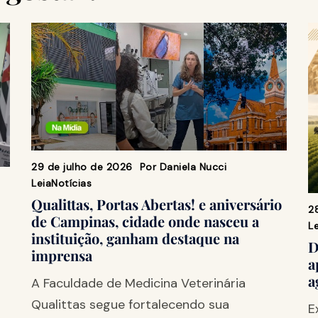
29 de julho de 2026
Por
Daniela Nucci
Leia
Notícias
Qualittas, Portas Abertas! e aniversário
2
de Campinas, cidade onde nasceu a
Le
instituição, ganham destaque na
D
imprensa
a
a
A Faculdade de Medicina Veterinária
Qualittas segue fortalecendo sua
E