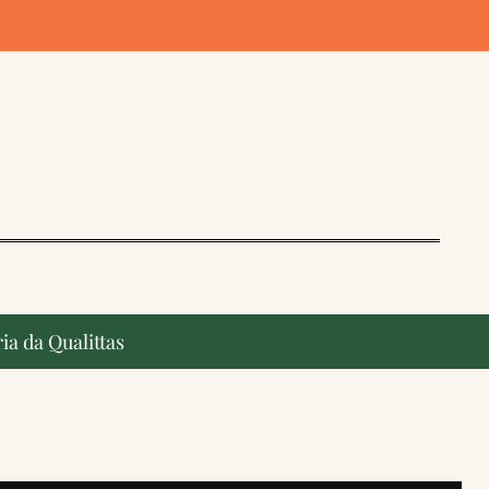
ia da Qualittas
ção, ganham destaque na imprensa