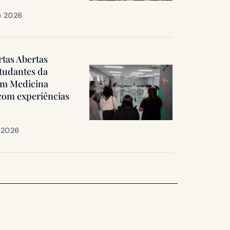
e 2026
rtas Abertas
tudantes da
em Medicina
 com experiências
e 2026