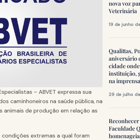
nova voz pa
Veterinária
19 de junho d
Qualittas, P
aniversário
cidade onde
instituição
na imprens
 Especialistas – ABVET expressa sua
29 de julho d
dos caminhoneiros na saúde pública, na
s animais de produção em relação as
Reconhecer 
Faculdade Q
s condições extremas a qual foram
homenageia 