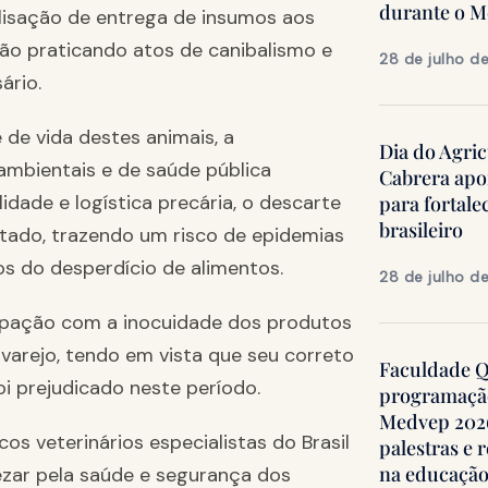
durante o 
lisação de entrega de insumos aos
ão praticando atos de canibalismo e
28 de julho d
ário.
de vida destes animais, a
Dia do Agric
ambientais e de saúde pública
Cabrera apo
dade e logística precária, o descarte
para fortale
brasileiro
tado, trazendo um risco de epidemias
s do desperdício de alimentos.
28 de julho d
cupação com a inocuidade dos produtos
varejo, tendo em vista que seu correto
Faculdade Qu
i prejudicado neste período.
programação
Medvep 2026,
s veterinários especialistas do Brasil
palestras e 
na educação
ezar pela saúde e segurança dos