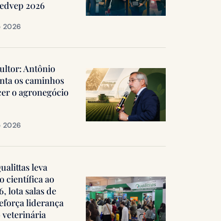
Medvep 2026
e 2026
ultor: Antônio
nta os caminhos
cer o agronegócio
e 2026
alittas leva
 científica ao
 lota salas de
reforça liderança
 veterinária