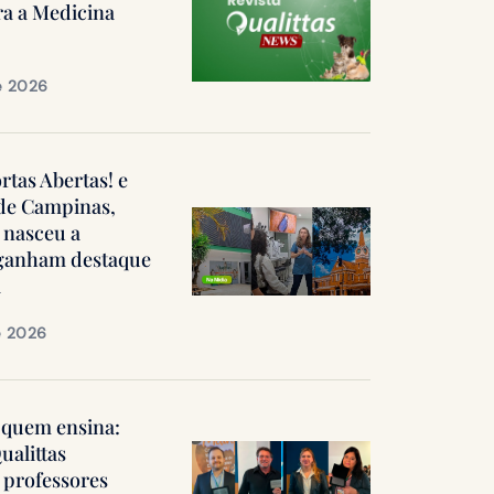
ra a Medicina
e 2026
ortas Abertas! e
 de Campinas,
 nasceu a
, ganham destaque
a
e 2026
quem ensina:
ualittas
professores