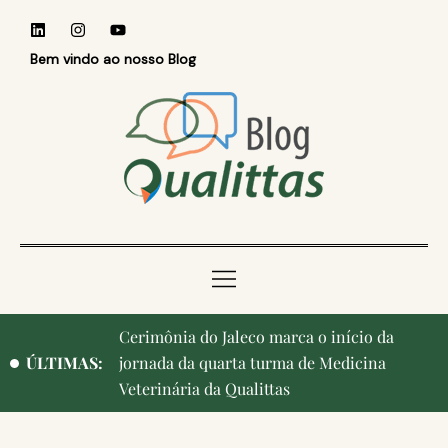
Bem vindo ao nosso Blog
Cerimônia do Jaleco marca o início da
Qualittas, Portas Abertas! e aniversário de
ÚLTIMAS:
jornada da quarta turma de Medicina
Campinas, cidade onde nasceu a instituição,
Veterinária da Qualittas
ganham destaque na imprensa