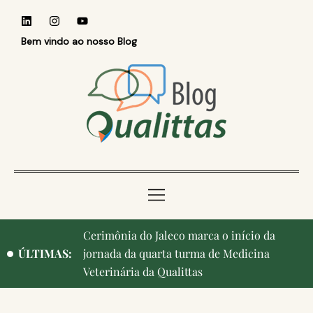
Bem vindo ao nosso Blog
Cerimônia do Jaleco marca o início da
Qualittas, Portas Abertas! e aniversário de
ÚLTIMAS:
jornada da quarta turma de Medicina
Campinas, cidade onde nasceu a instituição,
Veterinária da Qualittas
ganham destaque na imprensa