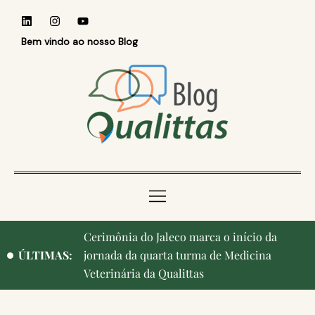
Bem vindo ao nosso Blog
Cerimônia do Jaleco marca o início da
Qualittas, Portas Abertas! e aniversário de
ÚLTIMAS:
jornada da quarta turma de Medicina
Campinas, cidade onde nasceu a instituição,
Veterinária da Qualittas
ganham destaque na imprensa