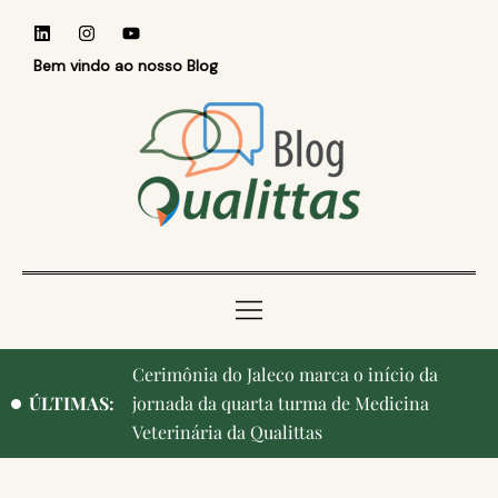
Bem vindo ao nosso Blog
Qualittas, Portas Abertas! e aniversário de
ÚLTIMAS:
Campinas, cidade onde nasceu a instituição,
ganham destaque na imprensa