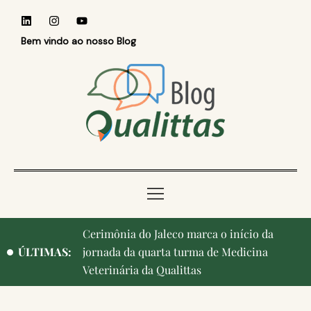
Bem vindo ao nosso Blog
Qualittas, Portas Abertas! e aniversário de
ÚLTIMAS:
Campinas, cidade onde nasceu a instituição,
ganham destaque na imprensa