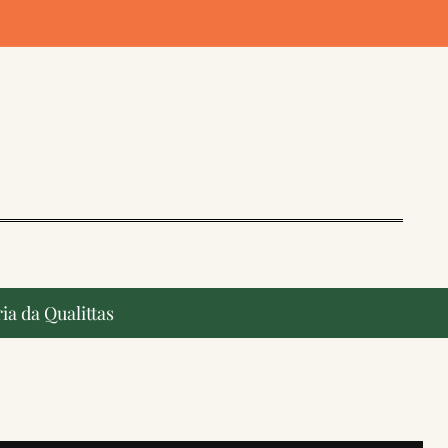
ia da Qualittas
ção, ganham destaque na imprensa