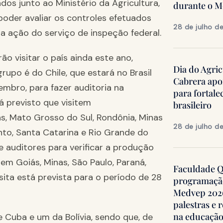
dos junto ao Ministério da Agricultura,
durante o 
oder avaliar os controles efetuados
28 de julho d
 ação do serviço de inspeção federal.
o visitar o país ainda este ano,
Dia do Agric
rupo é do Chile, que estará no Brasil
Cabrera apo
embro, para fazer auditoria na
para fortale
á previsto que visitem
brasileiro
, Mato Grosso do Sul, Rondônia, Minas
28 de julho d
anto, Santa Catarina e Rio Grande do
e auditores para verificar a produção
em Goiás, Minas, São Paulo, Paraná,
Faculdade Qu
sita está prevista para o período de 28
programação
Medvep 2026,
palestras e 
na educação
 Cuba e um da Bolívia, sendo que, de