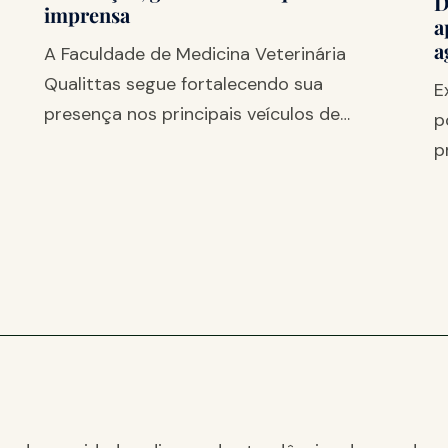
D
imprensa
a
a
A Faculdade de Medicina Veterinária
Qualittas segue fortalecendo sua
E
presença nos principais veículos de…
p
p