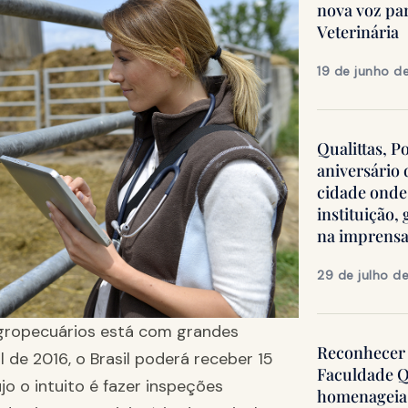
nova voz pa
Veterinária
19 de junho d
Qualittas, P
aniversário
cidade onde
instituição
na imprens
29 de julho d
agropecuários está com grandes
Reconhecer 
l de 2016, o Brasil poderá receber 15
Faculdade Q
jo o intuito é fazer inspeções
homenageia 