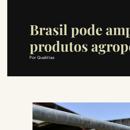
Brasil pode amp
produtos agrop
Por
Qualittas