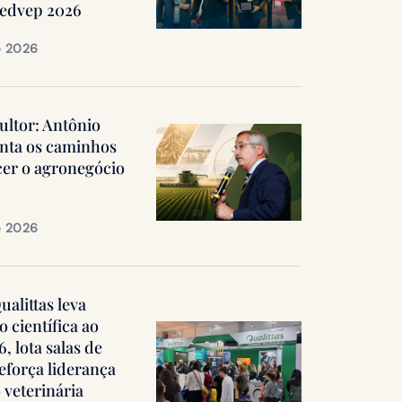
Medvep 2026
e 2026
ultor: Antônio
nta os caminhos
cer o agronegócio
e 2026
alittas leva
 científica ao
 lota salas de
reforça liderança
 veterinária