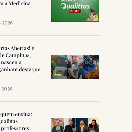
ra a Medicina
e 2026
ortas Abertas! e
 de Campinas,
 nasceu a
, ganham destaque
a
e 2026
quem ensina:
ualittas
professores