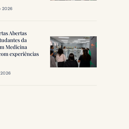
e 2026
rtas Abertas
tudantes da
em Medicina
 com experiências
e 2026