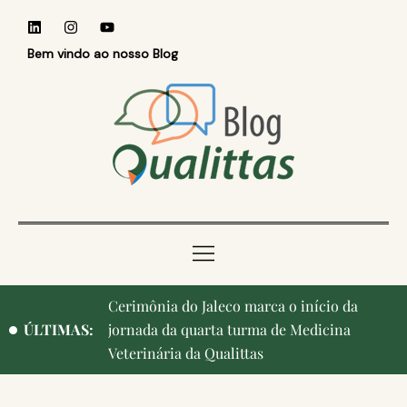
Bem vindo ao nosso Blog
Cerimônia do Jaleco marca o início da
Qualittas, Portas Abertas! e aniversário de
ÚLTIMAS:
jornada da quarta turma de Medicina
Campinas, cidade onde nasceu a instituição,
Veterinária da Qualittas
ganham destaque na imprensa