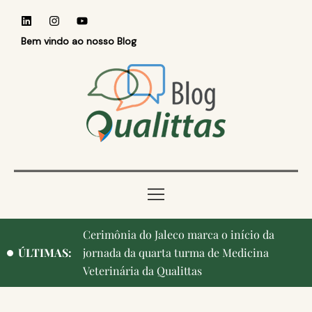
Bem vindo ao nosso Blog
Cerimônia do Jaleco marca o início da
Qualittas, Portas Abertas! e aniversário de
ÚLTIMAS:
jornada da quarta turma de Medicina
Campinas, cidade onde nasceu a instituição,
Veterinária da Qualittas
ganham destaque na imprensa