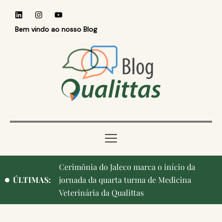
Bem vindo ao nosso Blog
Qualittas, Portas Abertas! e aniversário de
ÚLTIMAS:
Campinas, cidade onde nasceu a instituição,
ganham destaque na imprensa