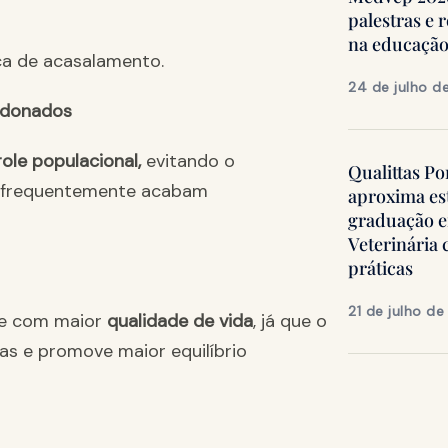
palestras e 
na educação
ca de acasalamento.
24 de julho d
ndonados
ole populacional,
evitando o
Qualittas Po
e frequentemente acabam
aproxima es
graduação 
Veterinária
práticas
21 de julho d
 e com maior
qualidade de vida
, já que o
s e promove maior equilíbrio