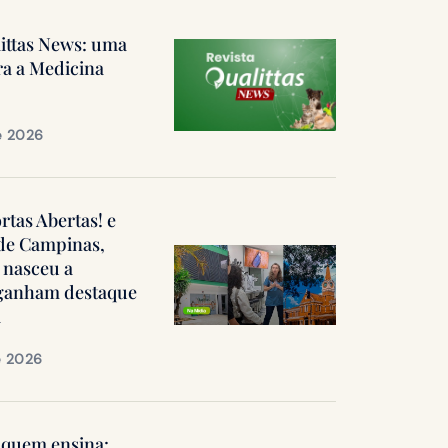
littas News: uma
ra a Medicina
e 2026
ortas Abertas! e
 de Campinas,
 nasceu a
, ganham destaque
a
e 2026
quem ensina: