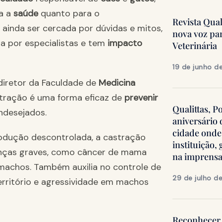
ra a
saúde
quanto para o
Revista Qua
 ainda ser cercada por dúvidas e mitos,
nova voz pa
 por especialistas e tem
impacto
Veterinária
19 de junho d
diretor da Faculdade de
Medicina
castração é uma forma eficaz de
prevenir
Qualittas, P
ndesejados.
aniversário
cidade onde
odução descontrolada, a castração
instituição
oenças graves, como câncer de mama
na imprens
machos. Também auxilia no controle de
29 de julho d
ritório e agressividade em machos
Reconhecer 