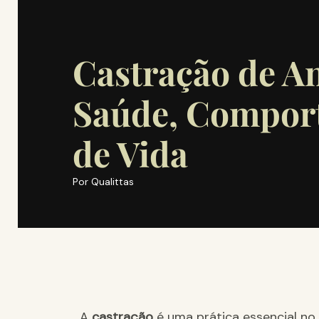
Castração de A
Saúde, Compor
de Vida
Por
Qualittas
A
castração
é uma prática essencial no