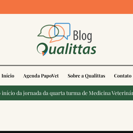
4
Início
Agenda PapoVet
Sobre a Qualittas
Contato
início da jornada da quarta turma de Medicina Veterinár