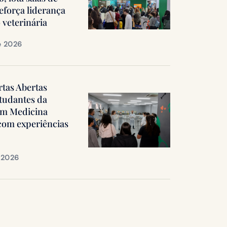
reforça liderança
 veterinária
e 2026
rtas Abertas
tudantes da
em Medicina
 com experiências
e 2026