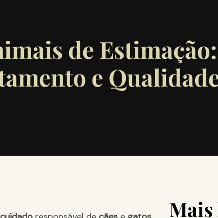
nimais de Estimação:
tamento e Qualidad
Mais 
cuidado
responsável de
cães
e
gatos
,