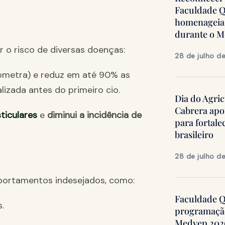
Faculdade Q
homenageia 
durante o 
r o risco de diversas doenças:
28 de julho d
ometra) e reduz em até 90% as
lizada antes do primeiro cio.
Dia do Agric
Cabrera apo
sticulares
e
diminui a incidência de
para fortale
brasileiro
28 de julho d
portamentos indesejados, como:
Faculdade Qu
.
programação
Medvep 2026,