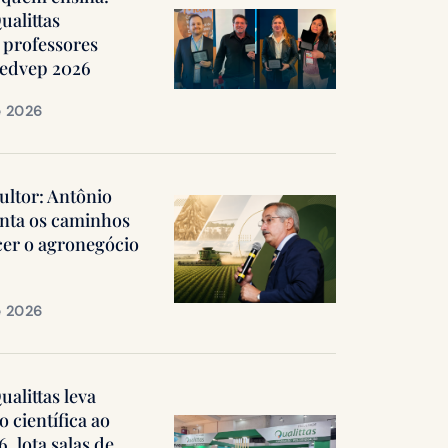
ualittas
professores
Medvep 2026
e 2026
ultor: Antônio
nta os caminhos
cer o agronegócio
e 2026
alittas leva
 científica ao
 lota salas de