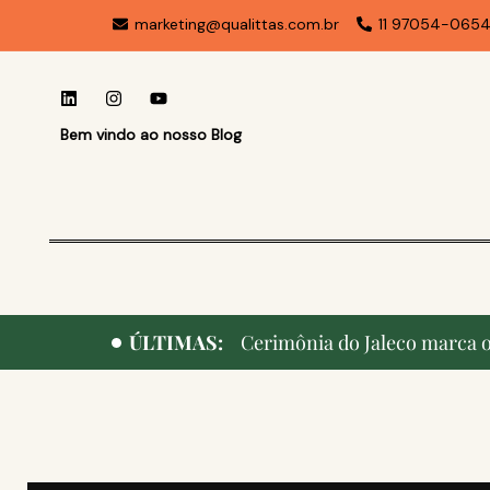
marketing@qualittas.com.br
11 97054-065
Bem vindo ao nosso Blog
ÚLTIMAS:
Cerimônia do Jaleco marca o 