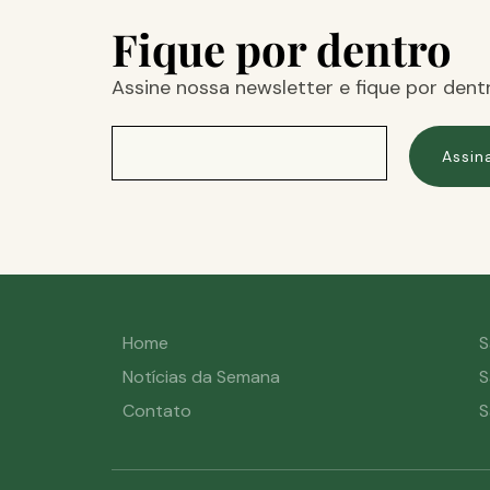
Fique por dentro
Assine nossa newsletter e fique por dent
Assin
Home
S
Notícias da Semana
S
Contato
S