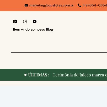
marketing@qualittas.com.br
11 97054-065
Bem vindo ao nosso Blog
ÚLTIMAS:
Cerimônia do Jaleco marca o 