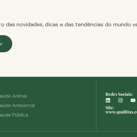
ro das novidades, dicas e das tendências do mundo ve
ar
Redes Sociais:
aúde Animal
aúde Ambiental
Site:
www.qualittas.
aúde Pública