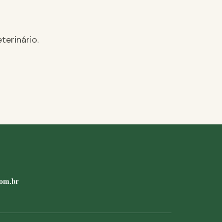
terinário.
com.br