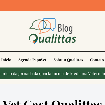
4
Início
Agenda PapoVet
Sobre a Qualittas
Contato
início da jornada da quarta turma de Medicina Veterinár
Vet Cast Qualittas