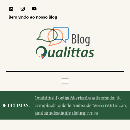
Bem vindo ao nosso Blog
Qualittas, Portas Abertas! e aniversário de
ÚLTIMAS:
Campinas, cidade onde nasceu a instituição,
ganham destaque na imprensa