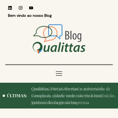
Bem vindo ao nosso Blog
Qualittas, Portas Abertas! e aniversário de
ÚLTIMAS:
Campinas, cidade onde nasceu a instituição,
ganham destaque na imprensa