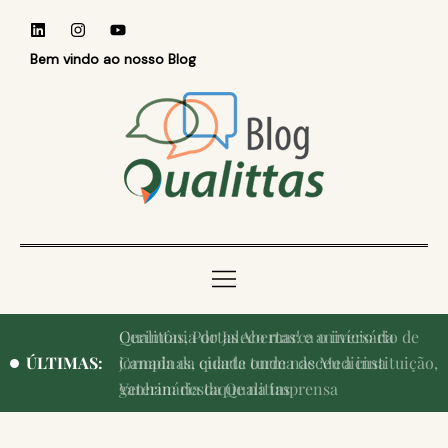
Bem vindo ao nosso Blog
Qualittas, Portas Abertas! e aniversário de
ÚLTIMAS:
Campinas, cidade onde nasceu a instituição,
ganham destaque na imprensa