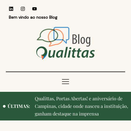
Bem vindo ao nosso Blog
Qualittas, Portas Abertas! e aniversário de
Reconhecer quem ensina: Faculdade
ÚLTIMAS:
Campinas, cidade onde nasceu a instituição,
Qualittas homenageia professores durante o
ganham destaque na imprensa
Medvep 2026