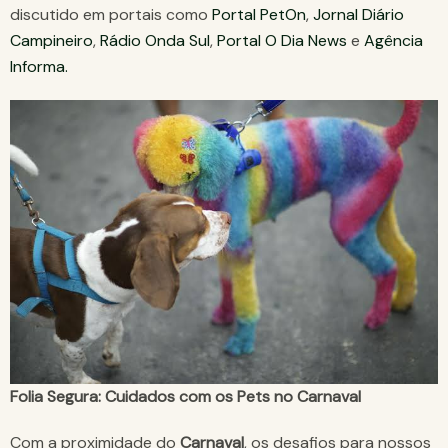
discutido em portais como
Portal PetOn
,
Jornal Diário
Campineiro
,
Rádio Onda Sul
,
Portal O Dia News
e
Agência
Informa.
Folia Segura: Cuidados com os Pets no Carnaval
Com a proximidade do
Carnaval
, os desafios para nossos