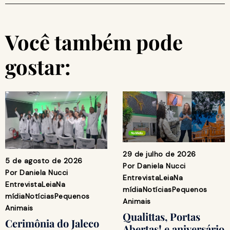
Você também pode
gostar:
29 de julho de 2026
5 de agosto de 2026
Por
Daniela Nucci
Por
Daniela Nucci
Entrevista
Leia
Na
Entrevista
Leia
Na
mídia
Notícias
Pequenos
mídia
Notícias
Pequenos
Animais
Animais
Qualittas, Portas
Cerimônia do Jaleco
Abertas! e aniversário